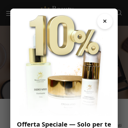
Filtri
✕
SHOP
HOME
PRODOTTI TAGGATI “ALOE VERA”
Offerta Speciale — Solo per te
Visualizzazione di 3 risultati