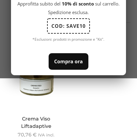
Approfitta subito del
10% di sconto
sul carrello.
Spedizione esclusa.
COD: SAVE10
*Esclusioni: prodotti in promozione e "Kit".
Compra ora
Crema Viso
Liftadaptive
70,76
€
IVA incl.