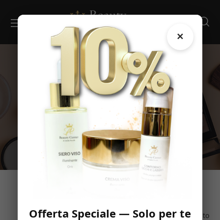
Filtri
✕
SHOP
HOME
PRODOTTI TAGGATI “LIFTING”
Offerta Speciale — Solo per te
Visualizzazione del risultato